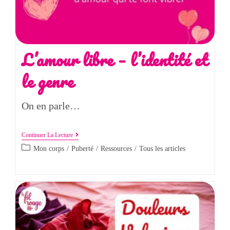
L’amour libre – l’identité et
le genre
On en parle…
Continuer La Lecture
Mon corps
/
Puberté
/
Ressources
/
Tous les articles