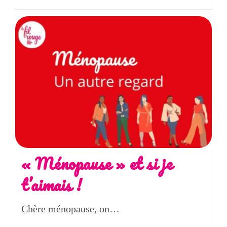
« Ménopause » et si je
t’aimais !
Chère ménopause, on…