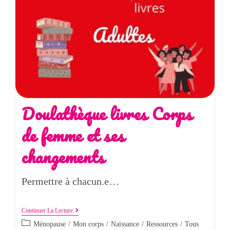
Doulathèque livres Corps
de femme et ses
changements
Permettre à chacun.e…
Continuer La Lecture
Ménopause
/
Mon corps
/
Naissance
/
Ressources
/
Tous