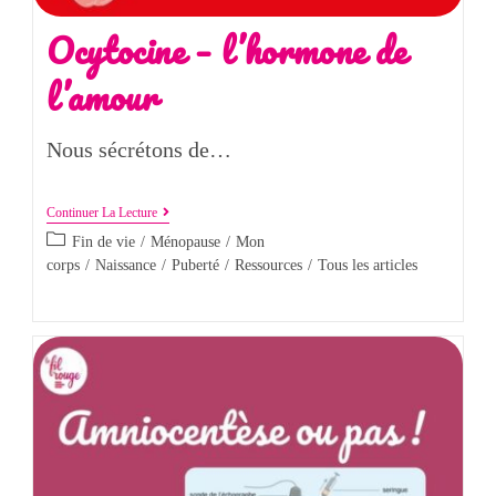
Ocytocine – l’hormone de
l’amour
Nous sécrétons de…
Continuer La Lecture
Fin de vie
/
Ménopause
/
Mon
corps
/
Naissance
/
Puberté
/
Ressources
/
Tous les articles